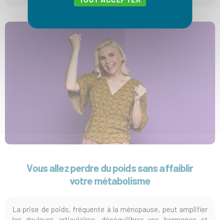
Vous allez
perdre du poids sans affaiblir
votre métabolisme
La prise de poids, fréquente à la ménopause, peut amplifier
les douleurs articulaires, déséquilibrer vos hormones et