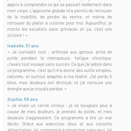
appris à comprendre ce qui se passait réellement dans
mon corps. L’approche globale m’a permis de retrouver
de la mobilité, de perdre du ventre, et même de
retrouver du plaisir à cuisiner pour moi. Aujourd’hui, je
monte les escaliers sans grimacer, et ça, c’est une
victoire ! »
Isabelle, 51 ans
« Je cumulais tout : arthrose aux genoux, prise de
poids pendant la ménopause, fatigue chronique.
J’avais tout essayé sans succès. Ce que j’ai adoré dans
ce programme, c’est qu’il m’a donné des outils simples,
naturels, et surtout adaptés à ma réalité. J’ai perdu 5
kilos, mes douleurs ont diminué, et j’ai retrouvé une
énergie que je croyais perdue. »
Sophie, 56 ans
« Je vivais un cercle vicieux : je ne bougeais plus à
cause de mes douleurs, je prenais du poids, et mes
douleurs s’aggravaient. Ce programme a été un vrai
déclic. Grâce aux exercices doux et aux conseils
alimentaires, j’ai commencé à remarcher sans peur, j’ai